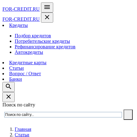
menu
FOR-CREDIT
.RU
close
FOR-CREDIT
.RU
Кредиты
Подбор кредитов
Потребительские кредиты
Рефинансирование кредитов
Автокредиты
Кредитные карты
Статьи
Вопрос / Ответ
Банки
search
close
Поиск по сайту
Главная
Статьи