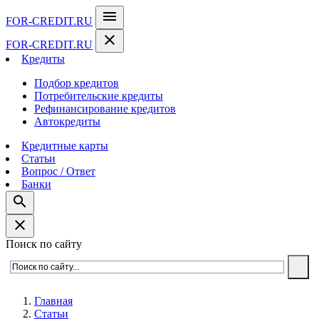
menu
FOR-CREDIT
.RU
close
FOR-CREDIT
.RU
Кредиты
Подбор кредитов
Потребительские кредиты
Рефинансирование кредитов
Автокредиты
Кредитные карты
Статьи
Вопрос / Ответ
Банки
search
close
Поиск по сайту
Главная
Статьи