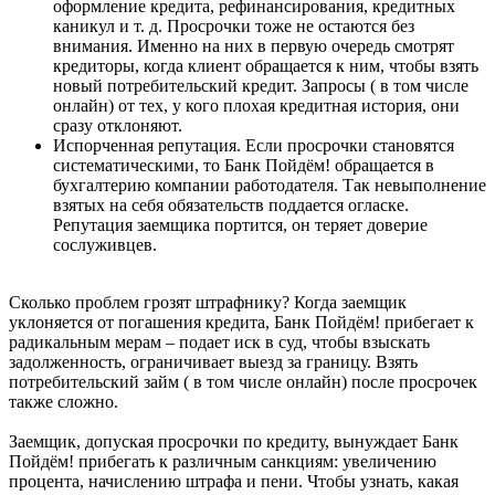
оформление кредита, рефинансирования, кредитных
каникул и т. д. Просрочки тоже не остаются без
внимания. Именно на них в первую очередь смотрят
кредиторы, когда клиент обращается к ним, чтобы взять
новый потребительский кредит. Запросы ( в том числе
онлайн) от тех, у кого плохая кредитная история, они
сразу отклоняют.
Испорченная репутация. Если просрочки становятся
систематическими, то Банк Пойдём! обращается в
бухгалтерию компании работодателя. Так невыполнение
взятых на себя обязательств поддается огласке.
Репутация заемщика портится, он теряет доверие
сослуживцев.
Сколько проблем грозят штрафнику? Когда заемщик
уклоняется от погашения кредита, Банк Пойдём! прибегает к
радикальным мерам – подает иск в суд, чтобы взыскать
задолженность, ограничивает выезд за границу. Взять
потребительский займ ( в том числе онлайн) после просрочек
также сложно.
Заемщик, допуская просрочки по кредиту, вынуждает Банк
Пойдём! прибегать к различным санкциям: увеличению
процента, начислению штрафа и пени. Чтобы узнать, какая