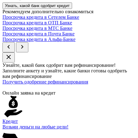
Узнать, какой банк одобрит кредит
Рекомендуем дополнительно ознакомиться
Просрочка кредита в Сетелем Банке
Просрочка кредита в ОТП Банке
Просрочка кредита в МТС Банке
Просрочка кредита в Почта Банке
Просрочка кредита в Альфа-Банке
chevron_left
chevron_right
close
Узнайте, какой банк
одобрит
вам рефинансирование!
Заполните анкету и узнайте, какие банки готовы одобрить
вам рефинансирование
Получить одобрение рефинансирования
Онлайн заявка на кредит
Кредит
Возьми деньги на любые цели!