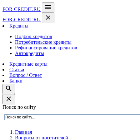
menu
FOR-CREDIT
.RU
close
FOR-CREDIT
.RU
Кредиты
Подбор кредитов
Потребительские кредиты
Рефинансирование кредитов
Автокредиты
Кредитные карты
Статьи
Вопрос / Ответ
Банки
search
close
Поиск по сайту
Главная
Вопросы от посетителей