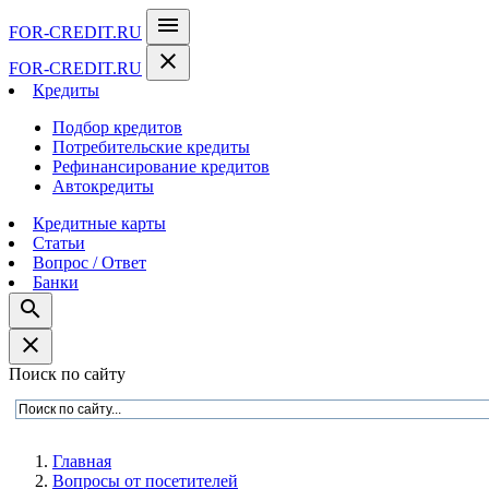
menu
FOR-CREDIT
.RU
close
FOR-CREDIT
.RU
Кредиты
Подбор кредитов
Потребительские кредиты
Рефинансирование кредитов
Автокредиты
Кредитные карты
Статьи
Вопрос / Ответ
Банки
search
close
Поиск по сайту
Главная
Вопросы от посетителей