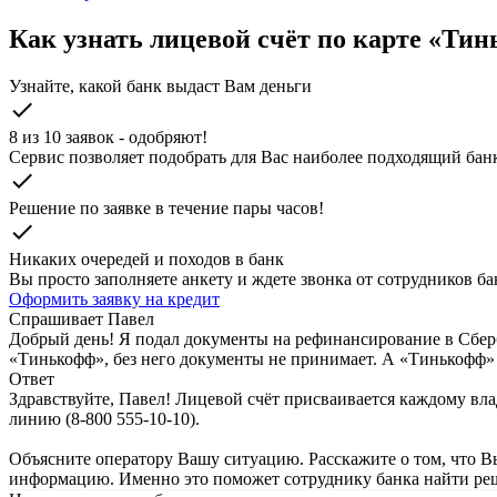
Как узнать лицевой счёт по карте «Ти
Узнайте, какой банк выдаст Вам деньги
check
8 из 10 заявок - одобряют!
Cервис позволяет подобрать для Вас наиболее подходящий бан
check
Решение по заявке в течение пары часов!
check
Никаких очередей и походов в банк
Вы просто заполняете анкету и ждете звонка от сотрудников бан
Оформить заявку на кредит
Спрашивает
Павел
Добрый день! Я подал документы на рефинансирование в Сберба
«Тинькофф», без него документы не принимает. А «Тинькофф» г
Ответ
Здравствуйте, Павел! Лицевой счёт присваивается каждому вл
линию (8-800 555-10-10).
Объясните оператору Вашу ситуацию. Расскажите о том, что 
информацию. Именно это поможет сотруднику банка найти реш