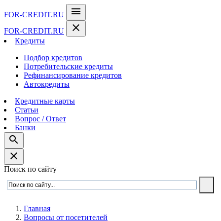
menu
FOR-CREDIT
.RU
close
FOR-CREDIT
.RU
Кредиты
Подбор кредитов
Потребительские кредиты
Рефинансирование кредитов
Автокредиты
Кредитные карты
Статьи
Вопрос / Ответ
Банки
search
close
Поиск по сайту
Главная
Вопросы от посетителей