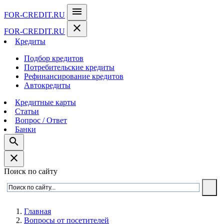
menu
FOR-CREDIT
.RU
close
FOR-CREDIT
.RU
Кредиты
Подбор кредитов
Потребительские кредиты
Рефинансирование кредитов
Автокредиты
Кредитные карты
Статьи
Вопрос / Ответ
Банки
search
close
Поиск по сайту
Главная
Вопросы от посетителей