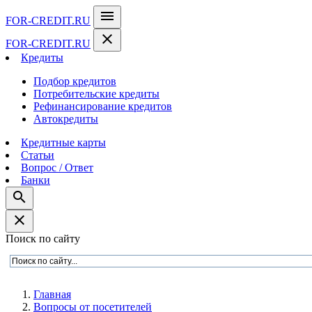
menu
FOR-CREDIT
.RU
close
FOR-CREDIT
.RU
Кредиты
Подбор кредитов
Потребительские кредиты
Рефинансирование кредитов
Автокредиты
Кредитные карты
Статьи
Вопрос / Ответ
Банки
search
close
Поиск по сайту
Главная
Вопросы от посетителей