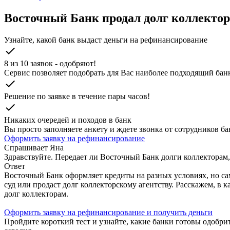
Восточный Банк продал долг коллекто
Узнайте, какой банк выдаст деньги на рефинансирование
check
8 из 10 заявок - одобряют!
Cервис позволяет подобрать для Вас наиболее подходящий бан
check
Решение по заявке в течение пары часов!
check
Никаких очередей и походов в банк
Вы просто заполняете анкету и ждете звонка от сотрудников бан
Оформить заявку на рефинансирование
Спрашивает
Яна
Здравствуйте. Передает ли Восточный Банк долги коллекторам,
Ответ
Восточный Банк оформляет кредиты на разных условиях, но сам
суд или продаст долг коллекторскому агентству. Расскажем, в 
долг коллекторам.
Оформить заявку на рефинансирование и получить деньги
Пройдите короткий тест и узнайте, какие банки готовы одобр