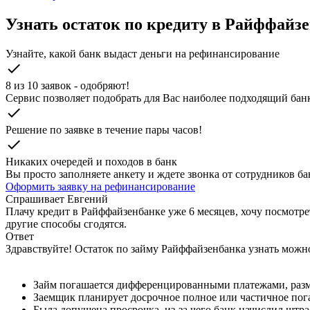
Узнать остаток по кредиту в Райффайз
Узнайте, какой банк выдаст деньги на рефинансирование
check
8 из 10 заявок - одобряют!
Cервис позволяет подобрать для Вас наиболее подходящий бан
check
Решение по заявке в течение пары часов!
check
Никаких очередей и походов в банк
Вы просто заполняете анкету и ждете звонка от сотрудников бан
Оформить заявку на рефинансирование
Спрашивает
Евгений
Плачу кредит в Райффайзенбанке уже 6 месяцев, хочу посмотрет
другие способы сгодятся.
Ответ
Здравствуйте! Остаток по займу Райффайзенбанка узнать можно
Займ погашается дифференцированными платежами, разм
Заемщик планирует досрочное полное или частичное пог
Была допущена просрочка, из-за чего банк начислил штра