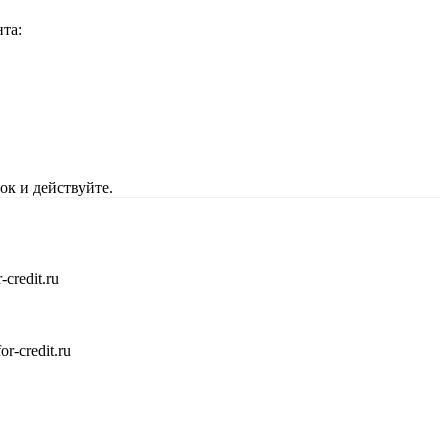
та:
ок и действуйте.
credit.ru
-credit.ru