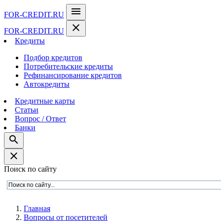
menu
FOR-CREDIT
.RU
close
FOR-CREDIT
.RU
Кредиты
Подбор кредитов
Потребительские кредиты
Рефинансирование кредитов
Автокредиты
Кредитные карты
Статьи
Вопрос / Ответ
Банки
search
close
Поиск по сайту
Главная
Вопросы от посетителей