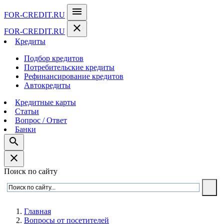
menu
FOR-CREDIT
.RU
close
FOR-CREDIT
.RU
Кредиты
Подбор кредитов
Потребительские кредиты
Рефинансирование кредитов
Автокредиты
Кредитные карты
Статьи
Вопрос / Ответ
Банки
search
close
Поиск по сайту
Главная
Вопросы от посетителей