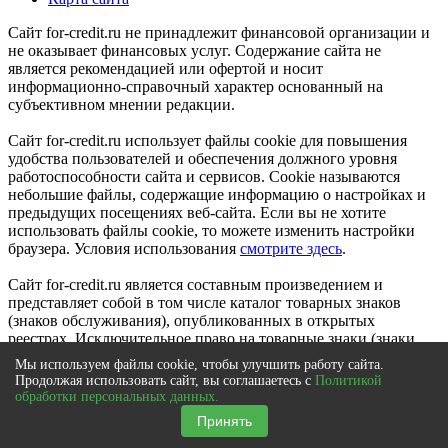
Сайт for-credit.ru не принадлежит финансовой организации и
не оказывает финансовых услуг. Содержание сайта не
является рекомендацией или офертой и носит
информационно-справочный характер основанный на
субъективном мнении редакции.
Сайт for-credit.ru использует файлы cookie для повышения
удобства пользователей и обеспечения должного уровня
работоспособности сайта и сервисов. Cookie называются
небольшие файлы, содержащие информацию о настройках и
предыдущих посещениях веб-сайта. Если вы не хотите
использовать файлы cookie, то можете изменить настройки
браузера. Условия использования
смотрите здесь
.
Сайт for-credit.ru является составным произведением и
представляет собой в том числе каталог товарных знаков
(знаков обслуживания), опубликованных в открытых
реестрах. Исключительное право на товарные знаки (знаки
обслуживания) принадлежат их правообладателям.
Мы используем файлы cookie, чтобы улучшить работу сайта.
© 2012-2021
Продолжая использовать сайт, вы соглашаетесь с
Политикой
Выберите город
|
Вся Россия
обработки персональных данных.
×
Принять