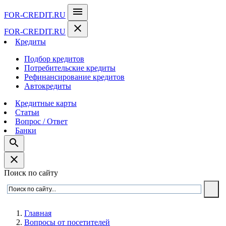
menu
FOR-CREDIT
.RU
close
FOR-CREDIT
.RU
Кредиты
Подбор кредитов
Потребительские кредиты
Рефинансирование кредитов
Автокредиты
Кредитные карты
Статьи
Вопрос / Ответ
Банки
search
close
Поиск по сайту
Главная
Вопросы от посетителей