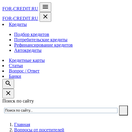
menu
FOR-CREDIT
.RU
close
FOR-CREDIT
.RU
Кредиты
Подбор кредитов
Потребительские кредиты
Рефинансирование кредитов
Автокредиты
Кредитные карты
Статьи
Вопрос / Ответ
Банки
search
close
Поиск по сайту
Главная
Вопросы от посетителей