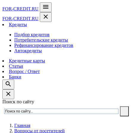
menu
FOR-CREDIT
.RU
close
FOR-CREDIT
.RU
Кредиты
Подбор кредитов
Потребительские кредиты
Рефинансирование кредитов
Автокредиты
Кредитные карты
Статьи
Вопрос / Ответ
Банки
search
close
Поиск по сайту
Главная
Вопросы от посетителей