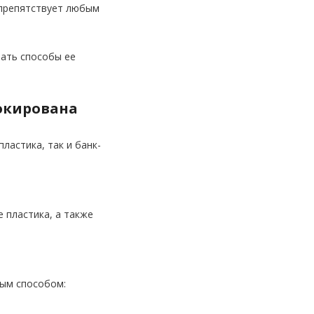
 препятствует любым
нать способы ее
локирована
ластика, так и банк-
 пластика, а также
ным способом: