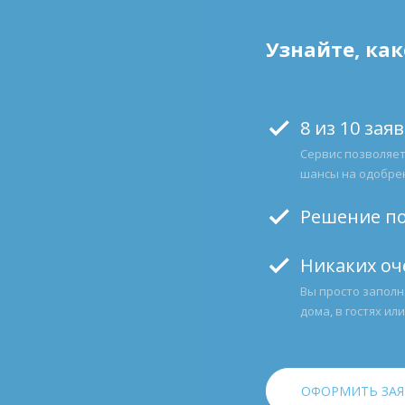
Узнайте, ка
check
8 из 10 зая
Cервис позволяет
шансы на одобрен
check
Решение по
check
Никаких оч
Вы просто заполн
дома, в гостях ил
ОФОРМИТЬ ЗАЯ