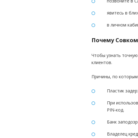
позвоните в С
явитесь в бли
в личном каби
Почему Совком
Чтобы узнать точную 
клиентов.
Причины, по которым
Пластик задер
При использо
PIN-код.
Банк заподозр
Владелец кред