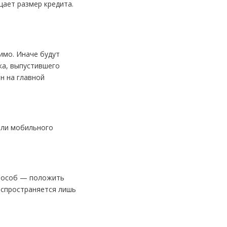
щает размер кредита.
имо. Иначе будут
ка, выпустившего
н на главной
или мобильного
способ — положить
распространяется лишь