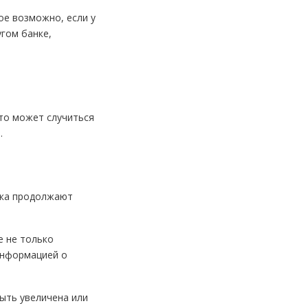
ое возможно, если у
гом банке,
Это может случиться
.
авка продолжают
е не только
информацией о
ыть увеличена или