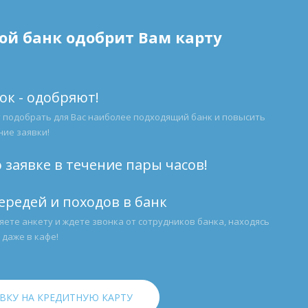
кой банк одобрит Вам карту
вок - одобряют!
 подобрать для Вас наиболее подходящий банк и повысить
ие заявки!
 заявке в течение пары часов!
ередей и походов в банк
яете анкету и ждете звонка от сотрудников банка, находясь
и даже в кафе!
ВКУ НА КРЕДИТНУЮ КАРТУ