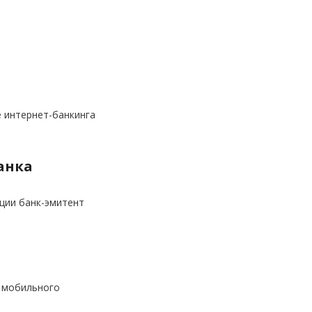
е интернет-банкинга
анка
ации банк-эмитент
и мобильного