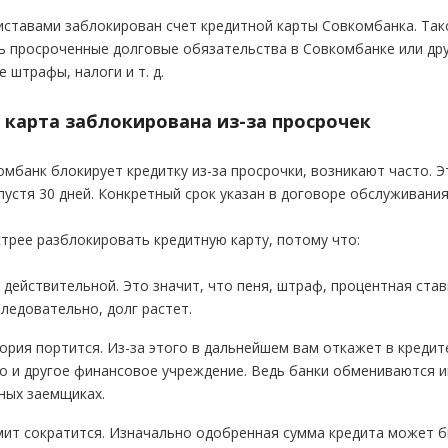
ставами заблокирован счет кредитной карты Совкомбанка. Так
ь просроченные долговые обязательства в Совкомбанке или дру
 штрафы, налоги и т. д.
 карта заблокирована из-за просрочек
омбанк блокирует кредитку из-за просрочки, возникают часто. 
спустя 30 дней. Конкретный срок указан в договоре обслуживания
трее разблокировать кредитную карту, потому что:
 действительной. Это значит, что пеня, штраф, процентная ст
Следовательно, долг растет.
ория портится. Из-за этого в дальнейшем вам откажет в кредит
о и другое финансовое учреждение. Ведь банки обмениваются 
ных заемщиках.
ит сократится. Изначально одобренная сумма кредита может б