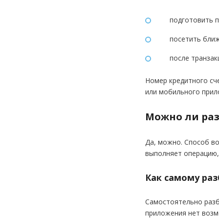
подготовить п
посетить ближ
после транзак
Номер кредитного сче
или мобильного прил
Можно ли ра
Да, можно. Способ во
выполняет операцию,
Как самому ра
Самостоятельно разб
приложения нет возм