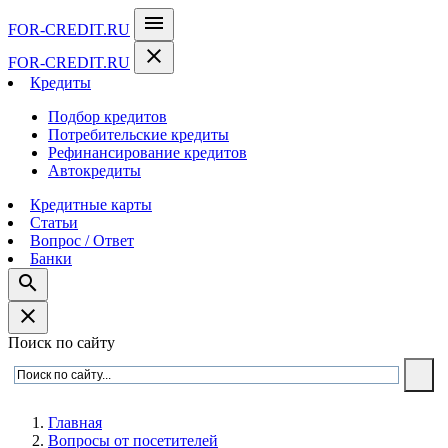
menu
FOR-CREDIT
.RU
close
FOR-CREDIT
.RU
Кредиты
Подбор кредитов
Потребительские кредиты
Рефинансирование кредитов
Автокредиты
Кредитные карты
Статьи
Вопрос / Ответ
Банки
search
close
Поиск по сайту
Главная
Вопросы от посетителей