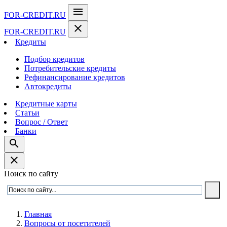
menu
FOR-CREDIT
.RU
close
FOR-CREDIT
.RU
Кредиты
Подбор кредитов
Потребительские кредиты
Рефинансирование кредитов
Автокредиты
Кредитные карты
Статьи
Вопрос / Ответ
Банки
search
close
Поиск по сайту
Главная
Вопросы от посетителей