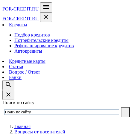
menu
FOR-CREDIT
.RU
close
FOR-CREDIT
.RU
Кредиты
Подбор кредитов
Потребительские кредиты
Рефинансирование кредитов
Автокредиты
Кредитные карты
Статьи
Вопрос / Ответ
Банки
search
close
Поиск по сайту
Главная
Вопросы от посетителей