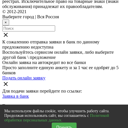
реестрах. Исключительное право на товарные знаки (знаки
обслуживания) принадлежат их правообладателям.
© 2012-2021
Выберите город
|
Вся Россия
×
close
К сожалению отправка заявки в
банк
по данному
предложению недоступна
Воспользуйтесь сервисом онлайн заявки, либо выберите
другой банк \ предложение
Онлайн заявка на автокредит во все банки
Просто заполните единую анкету и за 1 час ее одобрят до 5
банков
Подать онлайн заявку
close
Для подачи заявки перейдите по ссылке:
Заявка в
банк
Также мы рекомендуем
Мы используем файлы cookie, чтобы улучшить работу сайта.
Онлайн заявка на автокредит во все банки
Продолжая использовать сайт, вы соглашаетесь с
Политикой
обработки персональных данных.
Просто заполните единую анкету и за 1 час ее одобрят до 5
банков
Принять