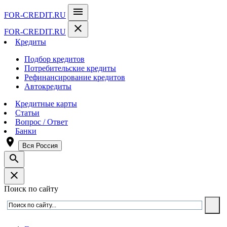
menu
FOR-CREDIT
.RU
close
FOR-CREDIT
.RU
Кредиты
Подбор кредитов
Потребительские кредиты
Рефинансирование кредитов
Автокредиты
Кредитные карты
Статьи
Вопрос / Ответ
Банки
room
Вся Россия
search
close
Поиск по сайту