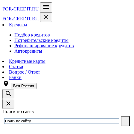
menu
FOR-CREDIT
.RU
close
FOR-CREDIT
.RU
Кредиты
Подбор кредитов
Потребительские кредиты
Рефинансирование кредитов
Автокредиты
Кредитные карты
Статьи
Вопрос / Ответ
Банки
room
Вся Россия
search
close
Поиск по сайту