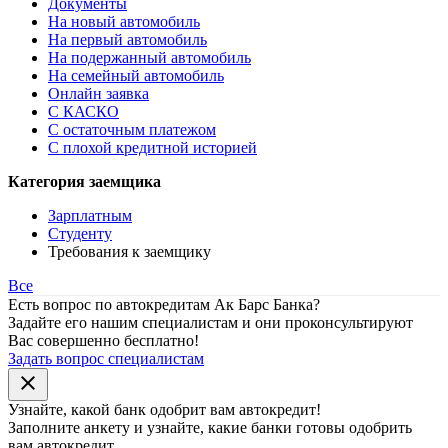
Документы
На новый автомобиль
На первый автомобиль
На подержанный автомобиль
На семейный автомобиль
Онлайн заявка
С КАСКО
С остаточным платежом
С плохой кредитной историей
Категория заемщика
Зарплатным
Студенту
Требования к заемщику
Все
Есть вопрос по автокредитам Ак Барс Банка?
Задайте его нашим специалистам и они проконсультируют
Вас совершенно бесплатно!
Задать вопрос специалистам
close
Узнайте, какой банк
одобрит
вам автокредит!
Заполните анкету и узнайте, какие банки готовы одобрить
вам автокредит