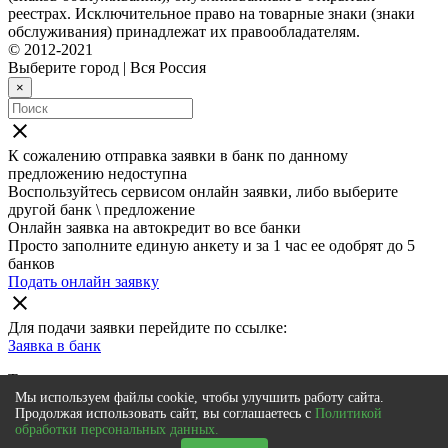
реестрах. Исключительное право на товарные знаки (знаки
обслуживания) принадлежат их правообладателям.
© 2012-2021
Выберите город
|
Вся Россия
×
close
К сожалению отправка заявки в
банк
по данному
предложению недоступна
Воспользуйтесь сервисом онлайн заявки, либо выберите
другой банк \ предложение
Онлайн заявка на автокредит во все банки
Просто заполните единую анкету и за 1 час ее одобрят до 5
банков
Подать онлайн заявку
close
Для подачи заявки перейдите по ссылке:
Заявка в
банк
Также мы рекомендуем
Мы используем файлы cookie, чтобы улучшить работу сайта.
Онлайн заявка на автокредит во все банки
Продолжая использовать сайт, вы соглашаетесь с
Политикой
обработки персональных данных.
Просто заполните единую анкету и за 1 час ее одобрят до 5