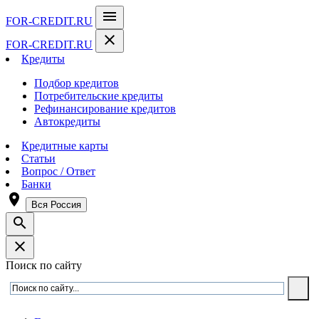
menu
FOR-CREDIT
.RU
close
FOR-CREDIT
.RU
Кредиты
Подбор кредитов
Потребительские кредиты
Рефинансирование кредитов
Автокредиты
Кредитные карты
Статьи
Вопрос / Ответ
Банки
room
Вся Россия
search
close
Поиск по сайту