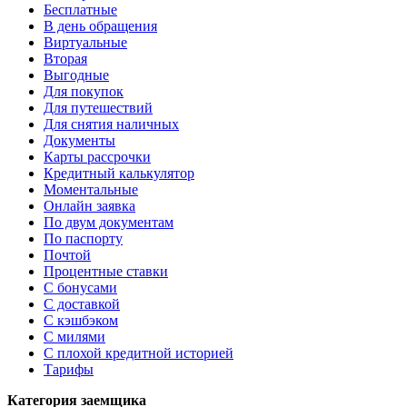
Бесплатные
В день обращения
Виртуальные
Вторая
Выгодные
Для покупок
Для путешествий
Для снятия наличных
Документы
Карты рассрочки
Кредитный калькулятор
Моментальные
Онлайн заявка
По двум документам
По паспорту
Почтой
Процентные ставки
С бонусами
С доставкой
С кэшбэком
С милями
С плохой кредитной историей
Тарифы
Категория заемщика