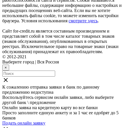
работоспособности сайта и сервисов. Cookie называются
небольшие файлы, содержащие информацию о настройках и
предыдущих посещениях веб-сайта. Если вы не хотите
использовать файлы cookie, то можете изменить настройки
браузера. Условия использования
смотрите здесь
.
Сайт for-credit.ru является составным произведением и
представляет собой в том числе каталог товарных знаков
(знаков обслуживания), опубликованных в открытых
реестрах. Исключительное право на товарные знаки (знаки
обслуживания) принадлежат их правообладателям.
© 2012-2021
Выберите город
|
Вся Россия
×
close
К сожалению отправка заявки в
банк
по данному
предложению недоступна
Воспользуйтесь сервисом онлайн заявки, либо выберите
другой банк \ предложение
Онлайн заявка на кредитную карту во все банки
Просто заполните единую анкету и за 1 час ее одобрят до 5
банков
Подать онлайн заявку