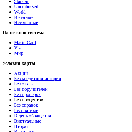
Standart
Unembossed
World
Именные
Неименные
Платежная система
MasterCard
Visa
Мир
Условия карты
Акции
Без кредитной истории
Без отказа
Без поручителей
Без проверок
Без процентов
Без справок
Бесплатные
В день обращения
Виртуальные
Вторая
Выгодные