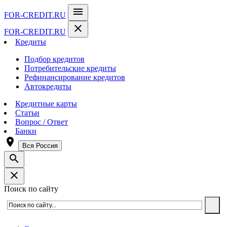
menu
FOR-CREDIT
.RU
close
FOR-CREDIT
.RU
Кредиты
Подбор кредитов
Потребительские кредиты
Рефинансирование кредитов
Автокредиты
Кредитные карты
Статьи
Вопрос / Ответ
Банки
room
Вся Россия
search
close
Поиск по сайту