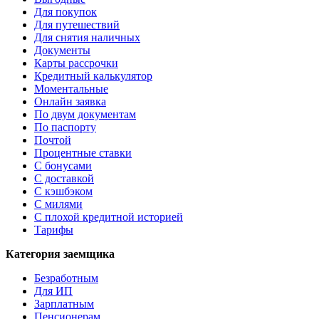
Для покупок
Для путешествий
Для снятия наличных
Документы
Карты рассрочки
Кредитный калькулятор
Моментальные
Онлайн заявка
По двум документам
По паспорту
Почтой
Процентные ставки
С бонусами
С доставкой
С кэшбэком
С милями
С плохой кредитной историей
Тарифы
Категория заемщика
Безработным
Для ИП
Зарплатным
Пенсионерам