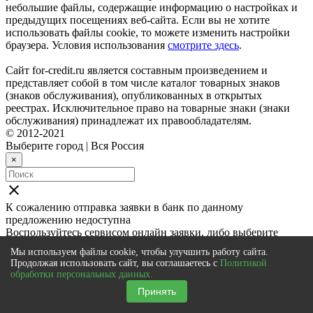
небольшие файлы, содержащие информацию о настройках и
предыдущих посещениях веб-сайта. Если вы не хотите
использовать файлы cookie, то можете изменить настройки
браузера. Условия использования
смотрите здесь
.
Сайт for-credit.ru является составным произведением и
представляет собой в том числе каталог товарных знаков
(знаков обслуживания), опубликованных в открытых
реестрах. Исключительное право на товарные знаки (знаки
обслуживания) принадлежат их правообладателям.
© 2012-2021
Выберите город
|
Вся Россия
×
close
К сожалению отправка заявки в
банк
по данному
предложению недоступна
Воспользуйтесь сервисом онлайн заявки, либо выберите
другой банк \ предложение
Мы используем файлы cookie, чтобы улучшить работу сайта.
Онлайн заявка на кредит во все банки
Продолжая использовать сайт, вы соглашаетесь с
Политикой
Просто заполните единую анкету и за 1 час ее одобрят до 5
обработки персональных данных.
банков
Принять
Подать онлайн заявку
close