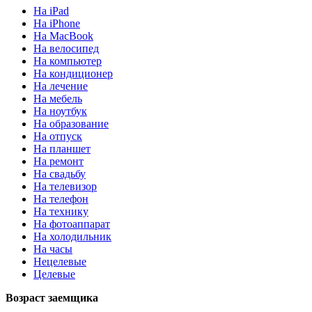
На iPad
На iPhone
На MacBook
На велосипед
На компьютер
На кондиционер
На лечение
На мебель
На ноутбук
На образование
На отпуск
На планшет
На ремонт
На свадьбу
На телевизор
На телефон
На технику
На фотоаппарат
На холодильник
На часы
Нецелевые
Целевые
Возраст заемщика