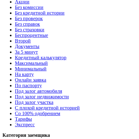
Акции
Без комиссии
Без кредитной истории
Без проверок
Без справок
Без страховки
Беспроцентные
Второй
Документы
За 5 минут
Кредитный калькулятор
Максимальный
Минимальный
На карту
Онлайн заявка
По паспорту
Под залог автомобиля
Под залог недвижимости
Под залог участка
С плохой кредитной историей
Со 100% одобрением
Тарифы
Экспресс
Категория заемщика