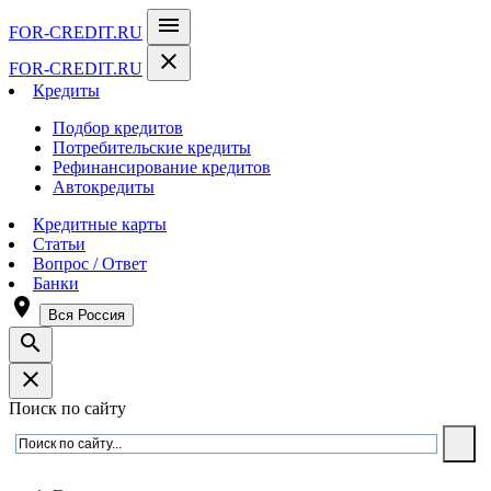
menu
FOR-CREDIT
.RU
close
FOR-CREDIT
.RU
Кредиты
Подбор кредитов
Потребительские кредиты
Рефинансирование кредитов
Автокредиты
Кредитные карты
Статьи
Вопрос / Ответ
Банки
room
Вся Россия
search
close
Поиск по сайту