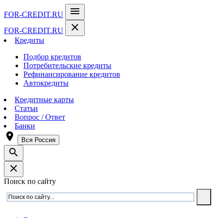
menu
FOR-CREDIT
.RU
close
FOR-CREDIT
.RU
Кредиты
Подбор кредитов
Потребительские кредиты
Рефинансирование кредитов
Автокредиты
Кредитные карты
Статьи
Вопрос / Ответ
Банки
room
Вся Россия
search
close
Поиск по сайту