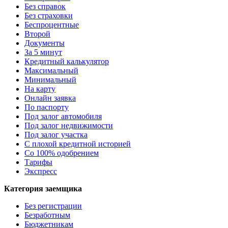
Без справок
Без страховки
Беспроцентные
Второй
Документы
За 5 минут
Кредитный калькулятор
Максимальный
Минимальный
На карту
Онлайн заявка
По паспорту
Под залог автомобиля
Под залог недвижимости
Под залог участка
С плохой кредитной историей
Со 100% одобрением
Тарифы
Экспресс
Категория заемщика
Без регистрации
Безработным
Бюджетникам