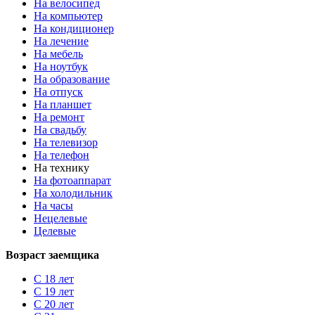
На велосипед
На компьютер
На кондиционер
На лечение
На мебель
На ноутбук
На образование
На отпуск
На планшет
На ремонт
На свадьбу
На телевизор
На телефон
На технику
На фотоаппарат
На холодильник
На часы
Нецелевые
Целевые
Возраст заемщика
С 18 лет
С 19 лет
С 20 лет