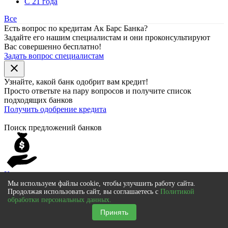
С 21 года
Все
Есть вопрос по кредитам Ак Барс Банка?
Задайте его нашим специалистам и они проконсультируют
Вас совершенно бесплатно!
Задать вопрос специалистам
close
Узнайте, какой банк
одобрит
вам кредит!
Просто ответьте на пару вопросов и получите список
подходящих банков
Получить одобрение кредита
Поиск предложений банков
Кредит
Возьми деньги на любые цели!
Мы используем файлы cookie, чтобы улучшить работу сайта.
Продолжая использовать сайт, вы соглашаетесь с
Политикой
обработки персональных данных.
Принять