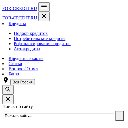
menu
FOR-CREDIT
.RU
close
FOR-CREDIT
.RU
Кредиты
Подбор кредитов
Потребительские кредиты
Рефинансирование кредитов
Автокредиты
Кредитные карты
Статьи
Вопрос / Ответ
Банки
room
Вся Россия
search
close
Поиск по сайту