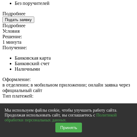
Без поручителей
Подробнее
Подать заявку
Подробнее
Условия
Решение:
1 минута
Получение:
Банковская карта
Банковский счет
Наличными
Оформление:
в отделении; в мобильном приложении; онлайн заявка через
официальный сайт
Тип платежей:
Аннуитетный
Мы используем файлы cookie, чтобы улучшить работу сайта.
Продолжая использовать сайт, вы соглашаетесь с
Политикой
Документы
обработки персональных данных.
Обязательные:
Принять
Паспорт РФ