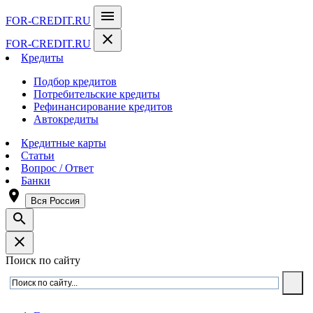
menu
FOR-CREDIT
.RU
close
FOR-CREDIT
.RU
Кредиты
Подбор кредитов
Потребительские кредиты
Рефинансирование кредитов
Автокредиты
Кредитные карты
Статьи
Вопрос / Ответ
Банки
room
Вся Россия
search
close
Поиск по сайту