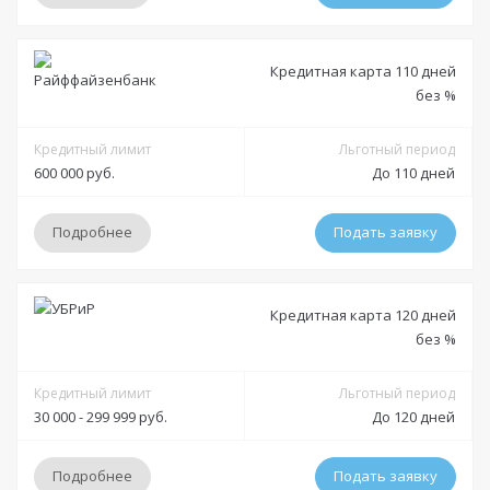
Требования
Минимальный платеж:
—
Условия
Гражданство:
РФ
Кредитная карта 110 дней
без %
Документы
Регистрация в РФ:
Постоянная
Временная
Решение:
до 2 минут
Доход:
—
Получение:
Кредитный лимит
в отделении
доставка на дом курьером
Льготный период
Обязательные:
Паспорт РФ
600 000 руб.
До 110 дней
Стаж на последнем месте:
—
Оформление:
Дополнительные:
не требуются
в отделении; в мобильном приложении; онлайн заявка через
Общий трудовой стаж:
—
Подробнее
Подать заявку
официальный сайт
Требования
Минимальный платеж:
от 3% до 10%
Условия
Гражданство:
РФ
Кредитная карта 120 дней
без %
Документы
Регистрация в РФ:
Постоянная
Решение:
от 1 минуты до 2 дней
Доход:
—
Получение:
Кредитный лимит
в отделении
доставка на дом курьером
Льготный период
Обязательные:
30 000 - 299 999 руб.
До 120 дней
Паспорт РФ
Заграничный паспорт
ИНН
СНИЛС
Водительское
Стаж на последнем месте:
от 4 месяцев
Оформление:
удостоверение
Выписка по дебетовому счету
в отделении; в мобильном приложении; онлайн заявка через
Общий трудовой стаж:
—
Подробнее
Подать заявку
официальный сайт
Дополнительные:
Справка 2-НДФЛ
Справка по форме банка