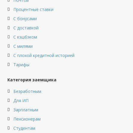
Почтой
Процентные ставки
С бонусами
С доставкой
С кэшбэком
С милями
С плохой кредитной историей
Тарифы
Категория заемщика
Безработным
Для ИП
Зарплатным
Пенсионерам
Студентам