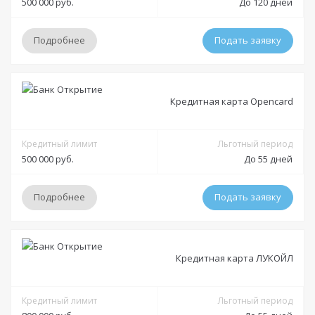
500 000 руб.
До 120 дней
Подробнее
Подать заявку
Условия
Кредитная карта Opencard
Решение:
Индивидуально
Получение:
Кредитный лимит
Льготный период
500 000 руб.
До 55 дней
отделения Банка Открытие
доставка на дом курьером
Оформление:
Подробнее
Подать заявку
отделения Банка Открытие; в мобильном приложении; онлайн
заявка через официальный сайт
Условия
Минимальный платеж:
до 3%
Кредитная карта ЛУКОЙЛ
Решение:
Индивидуально
Документы
Получение:
Кредитный лимит
Льготный период