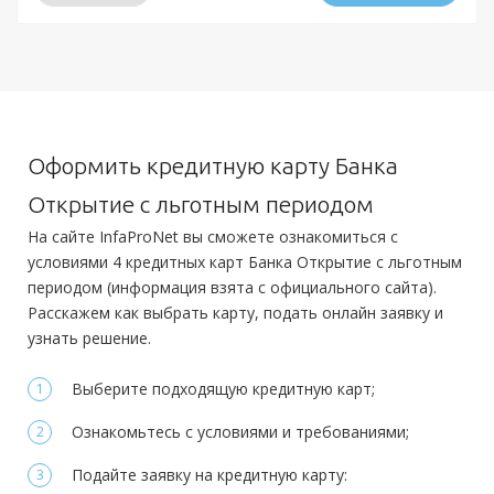
Минимальный платеж:
—
Условия
Требования
Документы
Решение:
от 30 минут
Гражданство:
РФ
Получение:
в отделении
доставка на дом курьером
Обязательные:
Паспорт РФ
Регистрация в РФ:
Постоянная
Оформить кредитную карту Банка
Оформление:
Дополнительные:
Доход:
от 5 000 руб.
Открытие с льготным периодом
в отделении; в мобильном приложении; онлайн заявка через
Заграничный паспорт
ПТС
СНИЛС
Справка 2-НДФЛ
Справка по
Стаж на последнем месте:
—
На сайте InfaProNet вы сможете ознакомиться с
официальный сайт
форме банка
условиями 4 кредитных карт Банка Открытие с льготным
Общий трудовой стаж:
—
Минимальный платеж:
до 3%
периодом (информация взята с официального сайта).
Требования
Расскажем как выбрать карту, подать онлайн заявку и
узнать решение.
Документы
Гражданство:
РФ
Выберите подходящую кредитную карт;
Обязательные:
Регистрация в РФ:
Постоянная
Паспорт РФ
Справка 2-НДФЛ
Справка 3-НДФЛ
Справка по
Ознакомьтесь с условиями и требованиями;
Доход:
от 15 000 руб.
форме банка
Подайте заявку на кредитную карту:
Стаж на последнем месте:
от 3 месяцев
Дополнительные:
не требуются