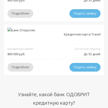
800 000 руб.
До 55 дней
отделения Банка Открытие
доставка на дом курьером
Обязательные:
Паспорт РФ
Заграничный паспорт
ПТС
Водительское
Оформление:
удостоверение
Справка 2-НДФЛ
Справка по форме банка
Подробнее
Подать заявку
отделения Банка Открытие; в мобильном приложении; онлайн
заявка через официальный сайт
Дополнительные:
не требуются
Условия
Минимальный платеж:
до 5%
Кредитная карта Travel
Требования
Решение:
Индивидуально
Документы
Гражданство:
РФ
Получение:
Кредитный лимит
Льготный период
800 000 руб.
До 55 дней
отделения Банка Открытие
доставка на дом курьером
Обязательные:
Регистрация в РФ:
Постоянная
Временная
Паспорт РФ
Справка 2-НДФЛ
Справка по форме банка
Оформление:
Доход:
от 15 000 руб.
Подробнее
Подать заявку
отделения Банка Открытие; в мобильном приложении; онлайн
Дополнительные:
не требуются
Стаж на последнем месте:
от 3 месяцев
заявка через официальный сайт
Общий трудовой стаж:
—
Условия
Минимальный платеж:
до 5%
Требования
Узнайте, какой банк ОДОБРИТ
Решение:
Индивидуально
Гражданство:
РФ
Документы
кредитную карту?
Получение:
Регистрация в РФ:
Постоянная
Временная