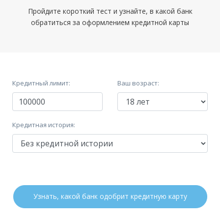
отделения Банка Открытие
доставка на дом курьером
Обязательные:
Паспорт РФ
Доход:
от 15 000 руб.
Пройдите короткий тест и узнайте, в какой банк
Оформление:
Дополнительные:
не требуются
обратиться за оформлением кредитной карты
Стаж на последнем месте:
от 3 месяцев
отделения Банка Открытие; в мобильном приложении; онлайн
заявка через официальный сайт
Общий трудовой стаж:
—
Требования
Минимальный платеж:
до 5%
Гражданство:
РФ
Кредитный лимит:
Ваш возраст:
Документы
Регистрация в РФ:
Постоянная
Временная
Доход:
—
Обязательные:
Паспорт РФ
Кредитная история:
Стаж на последнем месте:
—
Дополнительные:
не требуются
Общий трудовой стаж:
—
Требования
Гражданство:
РФ
Узнать, какой банк одобрит кредитную карту
Регистрация в РФ:
Постоянная
Временная
Доход:
—