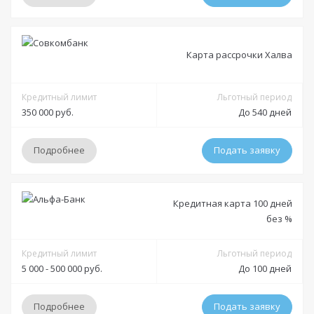
Условия
Карта рассрочки Халва
Решение:
от 5 минут до 30 минут
Получение:
Кредитный лимит
в отделении
доставка на дом курьером
Льготный период
350 000 руб.
До 540 дней
Оформление:
в отделении; в мобильном приложении; онлайн заявка через
Подробнее
Подать заявку
официальный сайт
Минимальный платеж:
от 5%
Условия
Кредитная карта 100 дней
без %
Документы
Решение:
до 3 дней
Получение:
Кредитный лимит
в отделении
доставка на дом курьером
Льготный период
Обязательные:
Паспорт РФ
5 000 - 500 000 руб.
До 100 дней
Оформление:
Дополнительные:
не требуются
в отделении; в мобильном приложении; онлайн заявка через
Подробнее
Подать заявку
официальный сайт