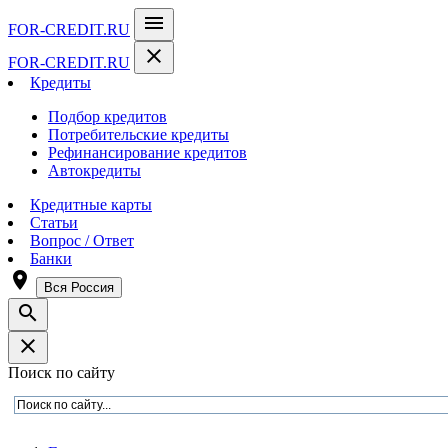
menu
FOR-CREDIT
.RU
close
FOR-CREDIT
.RU
Кредиты
Подбор кредитов
Потребительские кредиты
Рефинансирование кредитов
Автокредиты
Кредитные карты
Статьи
Вопрос / Ответ
Банки
room
Вся Россия
search
close
Поиск по сайту