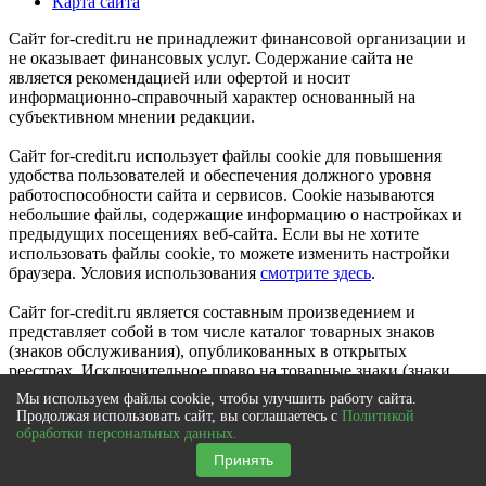
Карта сайта
Сайт for-credit.ru не принадлежит финансовой организации и
не оказывает финансовых услуг. Содержание сайта не
является рекомендацией или офертой и носит
информационно-справочный характер основанный на
субъективном мнении редакции.
Сайт for-credit.ru использует файлы cookie для повышения
удобства пользователей и обеспечения должного уровня
работоспособности сайта и сервисов. Cookie называются
небольшие файлы, содержащие информацию о настройках и
предыдущих посещениях веб-сайта. Если вы не хотите
использовать файлы cookie, то можете изменить настройки
браузера. Условия использования
смотрите здесь
.
Сайт for-credit.ru является составным произведением и
представляет собой в том числе каталог товарных знаков
(знаков обслуживания), опубликованных в открытых
реестрах. Исключительное право на товарные знаки (знаки
обслуживания) принадлежат их правообладателям.
Мы используем файлы cookie, чтобы улучшить работу сайта.
© 2012-2021
Продолжая использовать сайт, вы соглашаетесь с
Политикой
Выберите город
|
Вся Россия
обработки персональных данных.
×
Принять