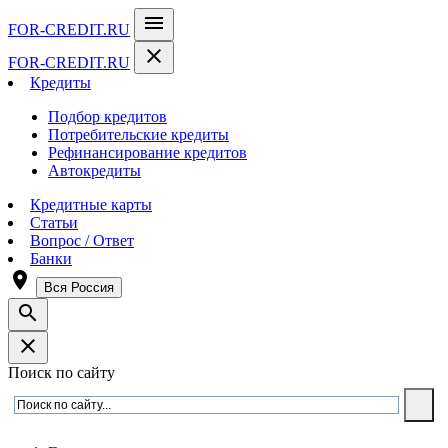
menu
FOR-CREDIT
.RU
close
FOR-CREDIT
.RU
Кредиты
Подбор кредитов
Потребительские кредиты
Рефинансирование кредитов
Автокредиты
Кредитные карты
Статьи
Вопрос / Ответ
Банки
room
Вся Россия
search
close
Поиск по сайту