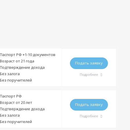
Паспорт РФ +1-10 документов
Возраст от 21 года
Подать заявку
Подтверждение дохода
Без залога
Подробнее
Без поручителей
Требования
Паспорт РФ
Возраст от 20 лет
Подать заявку
Подтверждение дохода
Гражданство:
РФ
Без залога
Подробнее
Регистрация в РФ:
Постоянная
Временная
Без поручителей
Доход:
—