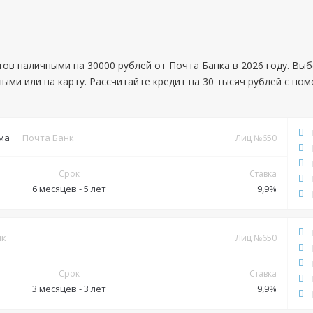
тов наличными на 30000 рублей от Почта Банка в 2026 году. Вы
ными или на карту. Рассчитайте кредит на 30 тысяч рублей с по
ма
Почта Банк
Лиц №650
Срок
Ставка
6 месяцев - 5 лет
9,9%
Документы
нк
Лиц №650
Обязательные:
Паспорт РФ
ИНН
СНИЛС
Срок
Ставка
Дополнительные:
3 месяцев - 3 лет
не требуются
9,9%