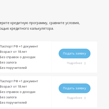
берите кредитную программу, сравните условия,
мощью кредитного калькулятора.
Паспорт РФ +1 документ
Возраст от 18 лет
Подать заявку
Без справок о доходах
Без залога
Подробнее
Без поручителей
Требования
Паспорт РФ +1 документ
Возраст от 18 лет
Подать заявку
Без справок о доходах
Гражданство:
РФ
Без залога
Подробнее
Регистрация в РФ:
Постоянная
Без поручителей