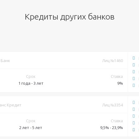
Кредиты других банков
 Банк
Лиц №1460
Срок
Ставка
1 года - 3 лет
9%
Документы
анс Кредит
Лиц №3354
Обязательные:
Срок
Ставка
Паспорт РФ
Справка 2-НДФЛ
Справка по форме банка
2 лет - 5 лет
9,5% - 23,9%
Дополнительные: