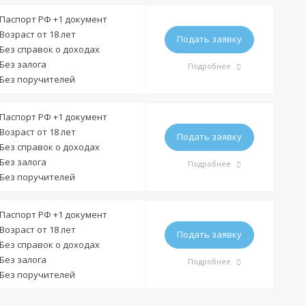
Доход:
—
Требования
Паспорт РФ +1 документ
Стаж на последнем месте:
—
Возраст от 18 лет
Подать заявку
Без справок о доходах
Гражданство:
РФ
Общий трудовой стаж:
—
Без залога
Подробнее
Регистрация в РФ:
Постоянная
Без поручителей
Доход:
—
Требования
Паспорт РФ +1 документ
Стаж на последнем месте:
от 3 месяцев
Возраст от 18 лет
Подать заявку
Без справок о доходах
Гражданство:
РФ
Общий трудовой стаж:
—
Без залога
Подробнее
Регистрация в РФ:
Постоянная
Без поручителей
Доход:
—
Требования
Паспорт РФ +1 документ
Стаж на последнем месте:
—
Возраст от 18 лет
Подать заявку
Без справок о доходах
Гражданство:
РФ
Общий трудовой стаж:
—
Без залога
Подробнее
Регистрация в РФ:
Постоянная
Без поручителей
Доход:
—