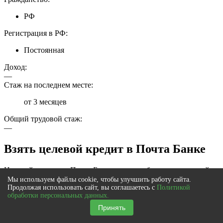
РФ
Регистрация в РФ:
Постоянная
Доход:
—
Стаж на последнем месте:
от 3 месяцев
Общий трудовой стаж:
—
Взять целевой кредит в Почта Банке
Целевой кредит от Почта Банка – это наиболее популярный
среди физических лиц кредит. Оформить его можно для
Мы используем файлы cookie, чтобы улучшить работу сайта.
реализации определенной задачи. Например, на:
Продолжая использовать сайт, вы соглашаетесь с
Политикой
обработки персональных данных.
Принять
Получение образования.
Ведение подсобного хозяйства.