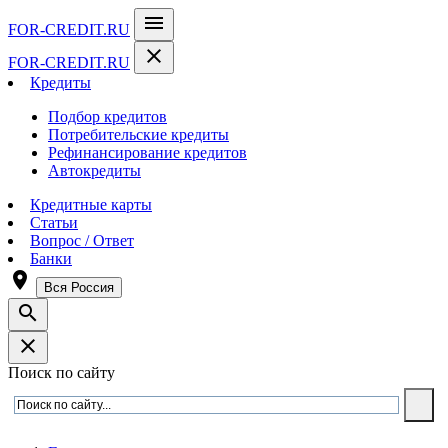
menu
FOR-CREDIT
.RU
close
FOR-CREDIT
.RU
Кредиты
Подбор кредитов
Потребительские кредиты
Рефинансирование кредитов
Автокредиты
Кредитные карты
Статьи
Вопрос / Ответ
Банки
room
Вся Россия
search
close
Поиск по сайту