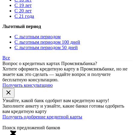
С 19 лет
С 20 лет
С 21 года
Льготный период
С льготным периодом
С льготным периодом 100 дней
С льготным периодом 50 дней
Все
Вопрос о кредитных картах Промсвязьбанка?
Хотите оформить кредитную карту в Промсвязьбанке, но не
знаете как это сделать — задайте вопрос и получите
бесплатную консультацию.
Получить консультацию
close
Узнайте, какой банк
одобрит
вам кредитную карту!
Заполните анкету и узнайте, какие банки готовы одобрить
вам кредитную карту
Получить одобрение кредитной карты
Поиск предложений банков