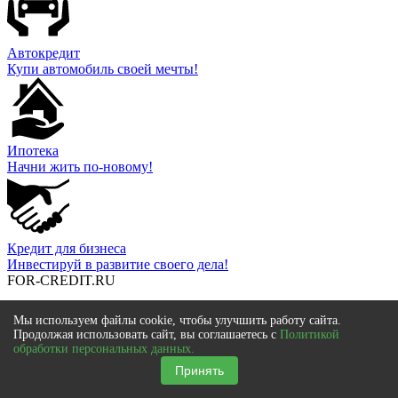
Автокредит
Купи автомобиль своей мечты!
Ипотека
Начни жить по-новому!
Кредит для бизнеса
Инвестируй в развитие своего дела!
FOR-CREDIT
.RU
О проекте
Мы используем файлы cookie, чтобы улучшить работу сайта.
Контакты
Продолжая использовать сайт, вы соглашаетесь с
Политикой
Команда
обработки персональных данных.
Редакционная политика
Принять
Пользовательское соглашение