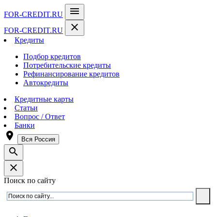
menu
FOR-CREDIT
.RU
close
FOR-CREDIT
.RU
Кредиты
Подбор кредитов
Потребительские кредиты
Рефинансирование кредитов
Автокредиты
Кредитные карты
Статьи
Вопрос / Ответ
Банки
room
Вся Россия
search
close
Поиск по сайту