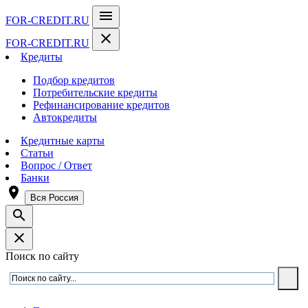
menu
FOR-CREDIT
.RU
close
FOR-CREDIT
.RU
Кредиты
Подбор кредитов
Потребительские кредиты
Рефинансирование кредитов
Автокредиты
Кредитные карты
Статьи
Вопрос / Ответ
Банки
room
Вся Россия
search
close
Поиск по сайту