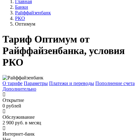
Главная
Банки
Райффайзенбанк
РКО
Оптимум
Тариф Оптимум от
Райффайзенбанка, условия
РКО
О тарифе
Параметры
Платежи и переводы
Пополнение счета
Дополнительно
Открытие
0 рублей
Обслуживание
2 900 руб. в месяц
Интернет-банк
Нет