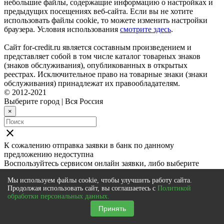
небольшие файлы, содержащие информацию о настройках и
предыдущих посещениях веб-сайта. Если вы не хотите
использовать файлы cookie, то можете изменить настройки
браузера. Условия использования
смотрите здесь
.
Сайт for-credit.ru является составным произведением и
представляет собой в том числе каталог товарных знаков
(знаков обслуживания), опубликованных в открытых
реестрах. Исключительное право на товарные знаки (знаки
обслуживания) принадлежат их правообладателям.
© 2012-2021
Выберите город
|
Вся Россия
×
close
К сожалению отправка заявки в
банк
по данному
предложению недоступна
Воспользуйтесь сервисом онлайн заявки, либо выберите
другой банк \ предложение
Мы используем файлы cookie, чтобы улучшить работу сайта.
Онлайн заявка на кредит во все банки
Продолжая использовать сайт, вы соглашаетесь с
Политикой
Просто заполните единую анкету и за 1 час ее одобрят до 5
обработки персональных данных.
банков
Подать онлайн заявку
Принять
close