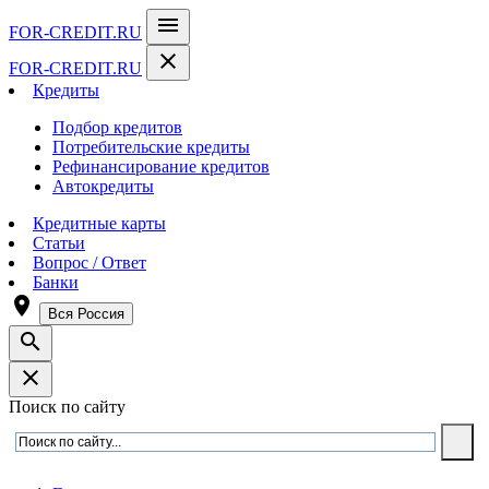
menu
FOR-CREDIT
.RU
close
FOR-CREDIT
.RU
Кредиты
Подбор кредитов
Потребительские кредиты
Рефинансирование кредитов
Автокредиты
Кредитные карты
Статьи
Вопрос / Ответ
Банки
room
Вся Россия
search
close
Поиск по сайту