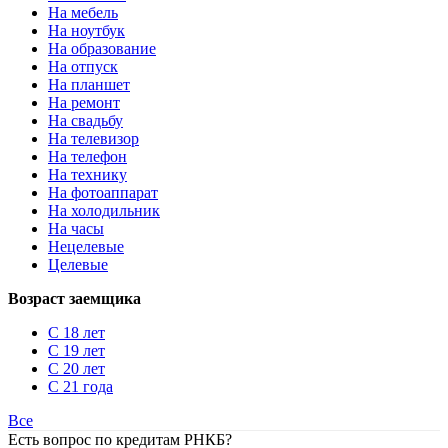
На мебель
На ноутбук
На образование
На отпуск
На планшет
На ремонт
На свадьбу
На телевизор
На телефон
На технику
На фотоаппарат
На холодильник
На часы
Нецелевые
Целевые
Возраст заемщика
С 18 лет
С 19 лет
С 20 лет
С 21 года
Все
Есть вопрос по кредитам РНКБ?