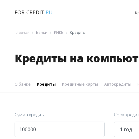
FOR-CREDIT
.RU
К
Главная
Банки
РНКБ
Кредиты
Кредиты на компьют
О банке
Кредиты
Кредитные карты
Автокредиты
Сумма кредита
Срок креди