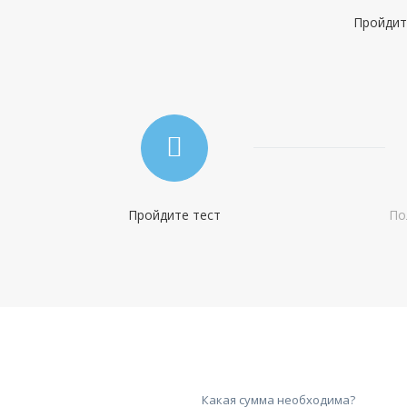
Оформление:
отделения РНКБ; мобильное приложение; онлайн заявка
Пройдите
через официальный сайт;
Тип платежей:
Аннуитетный
Пройдите тест
По
Какая сумма необходима?