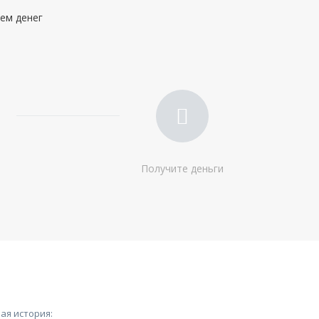
Доход:
—
ием денег
Стаж на последнем месте:
от 3 месяцев
Общий трудовой стаж:
—
Получите деньги
ая история: