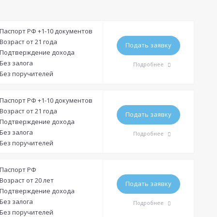
Паспорт РФ +1-10 документов
Возраст от 21 года
Подать заявку
Подтверждение дохода
Без залога
Подробнее
Без поручителей
Требования
Паспорт РФ +1-10 документов
Возраст от 21 года
Подать заявку
Подтверждение дохода
Гражданство:
РФ
Без залога
Подробнее
Регистрация в РФ:
Постоянная
Временная
Без поручителей
Доход:
—
Требования
Паспорт РФ
Стаж на последнем месте:
от 3 месяцев
Возраст от 20 лет
Подать заявку
Подтверждение дохода
Гражданство:
РФ
Общий трудовой стаж:
от 1 года
Без залога
Подробнее
Регистрация в РФ:
Постоянная
Временная
Без поручителей