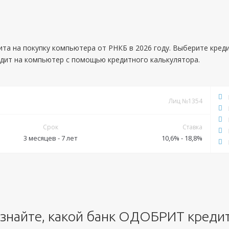
ита на покупку компьютера от РНКБ в 2026 году. Выберите кред
едит на компьютер с помощью кредитного калькулятора.
Лиц №1354
Срок
Ставка
3 месяцев - 7 лет
10,6% - 18,8%
Документы
Обязательные:
Паспорт РФ
СНИЛС
Справка 2-НДФЛ
Выписка по
знайте, какой банк ОДОБРИТ креди
зарплатному счету
Выписка по дебетовому счету