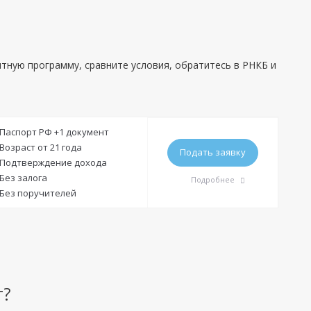
итную программу, сравните условия, обратитесь в РНКБ и
Паспорт РФ +1 документ
Возраст от 21 года
Подать заявку
Подтверждение дохода
Без залога
Подробнее
Без поручителей
Требования
Гражданство:
РФ
Регистрация в РФ:
Постоянная
т?