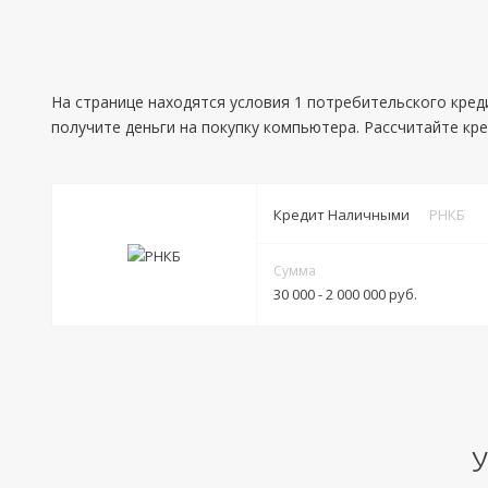
На странице находятся условия 1 потребительского кред
получите деньги на покупку компьютера. Рассчитайте кр
Кредит Наличными
РНКБ
Сумма
30 000 - 2 000 000 руб.
Условия
Решение:
от 3 минут до 3 дней
Получение:
Банковская карта
Банковский счет
У