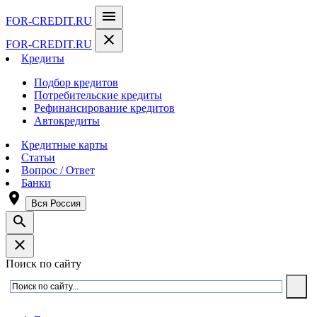
menu
FOR-CREDIT
.RU
close
FOR-CREDIT
.RU
Кредиты
Подбор кредитов
Потребительские кредиты
Рефинансирование кредитов
Автокредиты
Кредитные карты
Статьи
Вопрос / Ответ
Банки
room
Вся Россия
search
close
Поиск по сайту