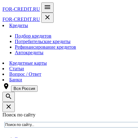
menu
FOR-CREDIT
.RU
close
FOR-CREDIT
.RU
Кредиты
Подбор кредитов
Потребительские кредиты
Рефинансирование кредитов
Автокредиты
Кредитные карты
Статьи
Вопрос / Ответ
Банки
room
Вся Россия
search
close
Поиск по сайту