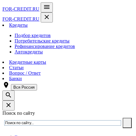
menu
FOR-CREDIT
.RU
close
FOR-CREDIT
.RU
Кредиты
Подбор кредитов
Потребительские кредиты
Рефинансирование кредитов
Автокредиты
Кредитные карты
Статьи
Вопрос / Ответ
Банки
room
Вся Россия
search
close
Поиск по сайту