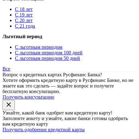
С 18 лет
С 19 лет
С 20 лет
С 21 года
Льготный период
С льготным периодом
С льготным периодом 100 дней
С льготным периодом 50 дней
Все
Вопрос о кредитных картах Русфинанс Банка?
Хотите оформить кредитную карту в Русфинанс Банке, но не
знаете как это сделать — задайте вопрос и получите
бесплатную консультацию.
Получить консультацию
close
Узнайте, какой банк
одобрит
вам кредитную карту!
Заполните анкету и узнайте, какие банки готовы одобрить
вам кредитную карту
Получить одобрение кредитной карты