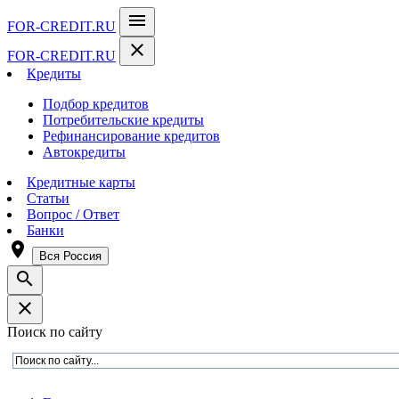
menu
FOR-CREDIT
.RU
close
FOR-CREDIT
.RU
Кредиты
Подбор кредитов
Потребительские кредиты
Рефинансирование кредитов
Автокредиты
Кредитные карты
Статьи
Вопрос / Ответ
Банки
room
Вся Россия
search
close
Поиск по сайту