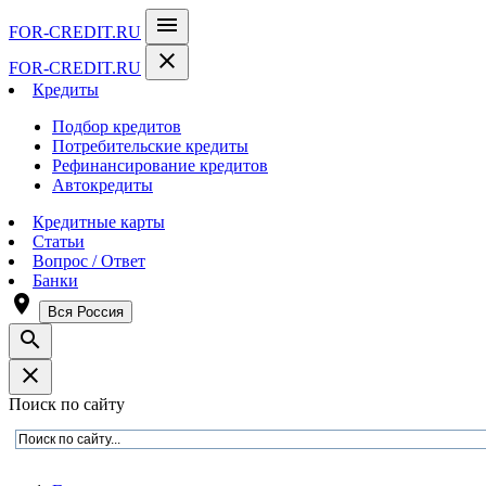
menu
FOR-CREDIT
.RU
close
FOR-CREDIT
.RU
Кредиты
Подбор кредитов
Потребительские кредиты
Рефинансирование кредитов
Автокредиты
Кредитные карты
Статьи
Вопрос / Ответ
Банки
room
Вся Россия
search
close
Поиск по сайту