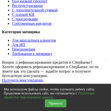
Под низкий процент
Реструктуризация
С дополнительной суммой
С плохой КИ
С просрочками
Собственных кредитов
Категория заемщика
Для зарплатных клиентов
Для ИП
Пенсионерам
Требования к заемщику
Вопрос о рефинансировании кредитов в СберБанке?
Хотите оформить рефинансирование в СберБанке, но не
знаете как это сделать — задайте вопрос и получите
бесплатную консультацию.
Получить консультацию
close
Мы используем файлы cookie, чтобы улучшить работу сайта.
Узнайте, какой банк
одобрит
вам рефинансирование!
Продолжая использовать сайт, вы соглашаетесь с
Политикой
Заполните анкету и узнайте, какие банки готовы одобрить
обработки персональных данных.
вам рефинансирование
Принять
Получить одобрение рефинансирования