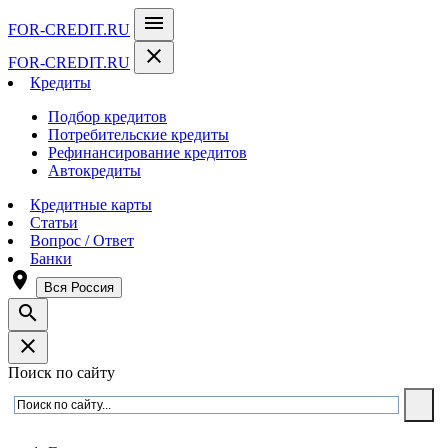
menu
FOR-CREDIT
.RU
close
FOR-CREDIT
.RU
Кредиты
Подбор кредитов
Потребительские кредиты
Рефинансирование кредитов
Автокредиты
Кредитные карты
Статьи
Вопрос / Ответ
Банки
room
Вся Россия
search
close
Поиск по сайту