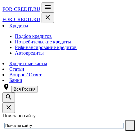
menu
FOR-CREDIT
.RU
close
FOR-CREDIT
.RU
Кредиты
Подбор кредитов
Потребительские кредиты
Рефинансирование кредитов
Автокредиты
Кредитные карты
Статьи
Вопрос / Ответ
Банки
room
Вся Россия
search
close
Поиск по сайту