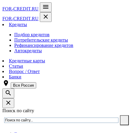
menu
FOR-CREDIT
.RU
close
FOR-CREDIT
.RU
Кредиты
Подбор кредитов
Потребительские кредиты
Рефинансирование кредитов
Автокредиты
Кредитные карты
Статьи
Вопрос / Ответ
Банки
room
Вся Россия
search
close
Поиск по сайту