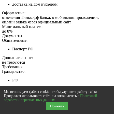
доставка на дом курьером
Оформление:
отделения Тинькофф Банка; в мобильном приложении;
онлайн заявка через официальный сайт
Минимальный платеж:
до 8%
Документы
Обязательные:
Паспорт РФ
Дополнительные:
не требуются
Требования
Гражданство:
РФ
Регистрация в РФ:
Мы используем файлы cookie, чтобы улучшить работу сайта.
Продолжая использовать сайт, вы соглашаетесь с
Политикой
Постоянная
обработки персональных данных.
Временная
Принять
Доход: