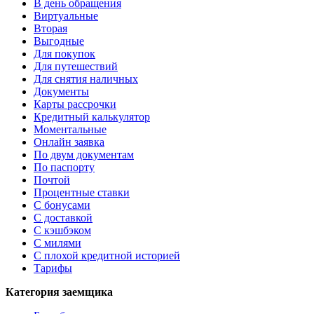
В день обращения
Виртуальные
Вторая
Выгодные
Для покупок
Для путешествий
Для снятия наличных
Документы
Карты рассрочки
Кредитный калькулятор
Моментальные
Онлайн заявка
По двум документам
По паспорту
Почтой
Процентные ставки
С бонусами
С доставкой
С кэшбэком
С милями
С плохой кредитной историей
Тарифы
Категория заемщика