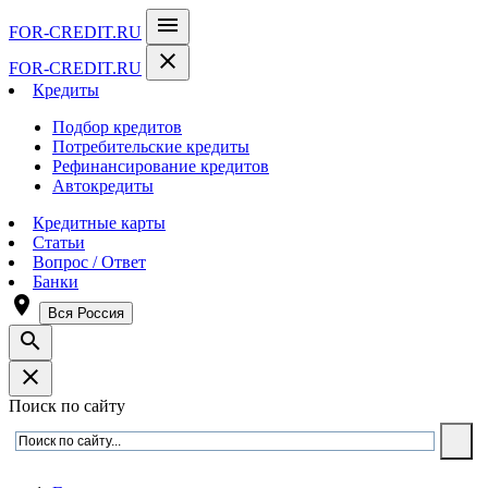
menu
FOR-CREDIT
.RU
close
FOR-CREDIT
.RU
Кредиты
Подбор кредитов
Потребительские кредиты
Рефинансирование кредитов
Автокредиты
Кредитные карты
Статьи
Вопрос / Ответ
Банки
room
Вся Россия
search
close
Поиск по сайту