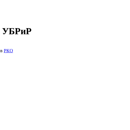
в УБРиР
ов
РКО