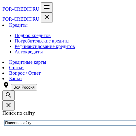
menu
FOR-CREDIT
.RU
close
FOR-CREDIT
.RU
Кредиты
Подбор кредитов
Потребительские кредиты
Рефинансирование кредитов
Автокредиты
Кредитные карты
Статьи
Вопрос / Ответ
Банки
room
Вся Россия
search
close
Поиск по сайту