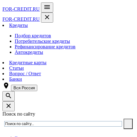
menu
FOR-CREDIT
.RU
close
FOR-CREDIT
.RU
Кредиты
Подбор кредитов
Потребительские кредиты
Рефинансирование кредитов
Автокредиты
Кредитные карты
Статьи
Вопрос / Ответ
Банки
room
Вся Россия
search
close
Поиск по сайту