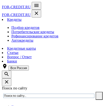
menu
FOR-CREDIT
.RU
close
FOR-CREDIT
.RU
Кредиты
Подбор кредитов
Потребительские кредиты
Рефинансирование кредитов
Автокредиты
Кредитные карты
Статьи
Вопрос / Ответ
Банки
room
Вся Россия
search
close
Поиск по сайту