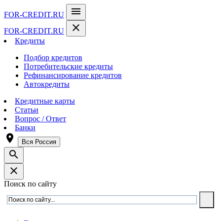
menu
FOR-CREDIT
.RU
close
FOR-CREDIT
.RU
Кредиты
Подбор кредитов
Потребительские кредиты
Рефинансирование кредитов
Автокредиты
Кредитные карты
Статьи
Вопрос / Ответ
Банки
room
Вся Россия
search
close
Поиск по сайту