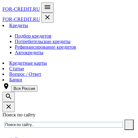
menu
FOR-CREDIT
.RU
close
FOR-CREDIT
.RU
Кредиты
Подбор кредитов
Потребительские кредиты
Рефинансирование кредитов
Автокредиты
Кредитные карты
Статьи
Вопрос / Ответ
Банки
room
Вся Россия
search
close
Поиск по сайту