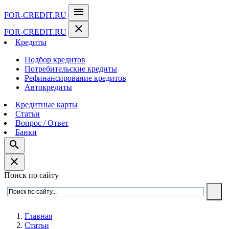
menu
FOR-CREDIT
.RU
close
FOR-CREDIT
.RU
Кредиты
Подбор кредитов
Потребительские кредиты
Рефинансирование кредитов
Автокредиты
Кредитные карты
Статьи
Вопрос / Ответ
Банки
search
close
Поиск по сайту
Главная
Статьи