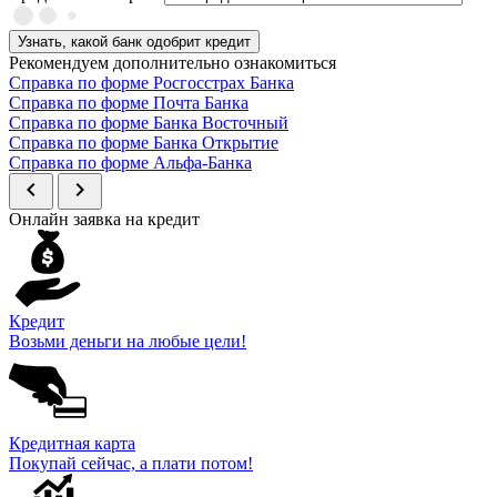
Узнать, какой банк одобрит кредит
Рекомендуем дополнительно ознакомиться
Справка по форме Росгосстрах Банка
Справка по форме Почта Банка
Справка по форме Банка Восточный
Справка по форме Банка Открытие
Справка по форме Альфа-Банка
chevron_left
chevron_right
Онлайн заявка на кредит
Кредит
Возьми деньги на любые цели!
Кредитная карта
Покупай сейчас, а плати потом!