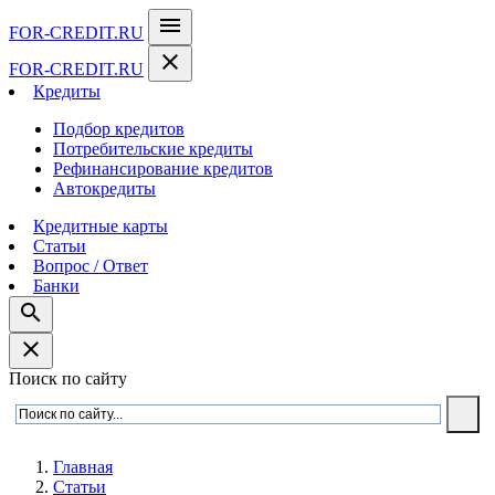
menu
FOR-CREDIT
.RU
close
FOR-CREDIT
.RU
Кредиты
Подбор кредитов
Потребительские кредиты
Рефинансирование кредитов
Автокредиты
Кредитные карты
Статьи
Вопрос / Ответ
Банки
search
close
Поиск по сайту
Главная
Статьи