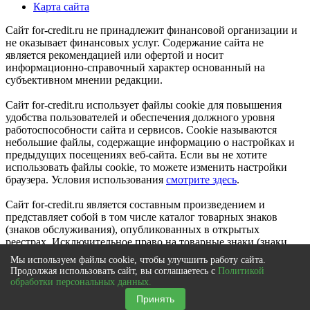
Карта сайта
Сайт for-credit.ru не принадлежит финансовой организации и
не оказывает финансовых услуг. Содержание сайта не
является рекомендацией или офертой и носит
информационно-справочный характер основанный на
субъективном мнении редакции.
Сайт for-credit.ru использует файлы cookie для повышения
удобства пользователей и обеспечения должного уровня
работоспособности сайта и сервисов. Cookie называются
небольшие файлы, содержащие информацию о настройках и
предыдущих посещениях веб-сайта. Если вы не хотите
использовать файлы cookie, то можете изменить настройки
браузера. Условия использования
смотрите здесь
.
Сайт for-credit.ru является составным произведением и
представляет собой в том числе каталог товарных знаков
(знаков обслуживания), опубликованных в открытых
реестрах. Исключительное право на товарные знаки (знаки
обслуживания) принадлежат их правообладателям.
Мы используем файлы cookie, чтобы улучшить работу сайта.
© 2012-2021
Продолжая использовать сайт, вы соглашаетесь с
Политикой
Выберите город
|
Вся Россия
обработки персональных данных.
×
Принять