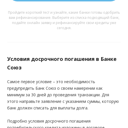
Пройдите короткий тест и узнайте, какие банки готовы одобрить
вам рефинансирование. Выберите из списка подходящий банк,
подайте онлайн заявку и рефинансируйте свои кредиты уже
сегодня.
Условия досрочного погашения в Банке
Союз
Самое первое условие – это необходимость
предупредить Банк Союз о своем намерении как
минимум за 30 дней до проведения транзакции. Для
этого направьте заявление с указанием суммы, которую
банк должен списать для выплаты долга.
Подробно условия досрочного погашения
потребительского кредита изложены в договоре.